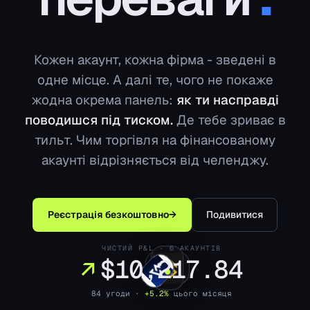
Кожен акаунт, кожна фірма - зведені в
одне місце. А далі те, чого не покаже
жодна окрема панель:
як ти насправді
поводишся під тиском.
Де тебе зриває в
тильт. Чим торгівля на фінансованому
акаунті відрізняється від челенджу.
Реєстрація безкоштовно
→
Подивитися
ЧИСТИЙ P&L · 6 АКАУНТІВ
↗
$10,217.84
84 угоди ·
+5.2%
цього місяця