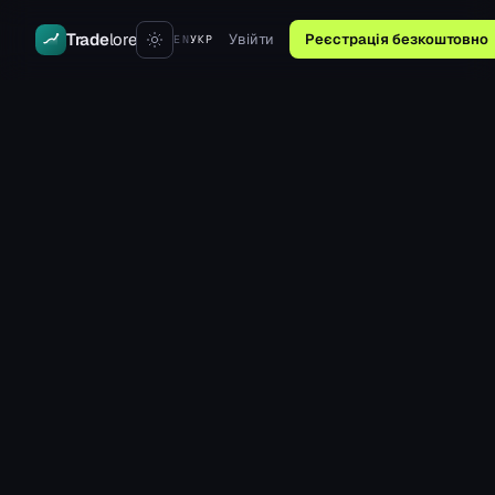
Trade
lore
Увійти
Реєстрація безкоштовно
EN
УКР