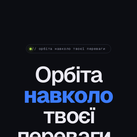
// орбіта навколо твоєї переваги
Орбіта
навколо
твоєї
переваги
.